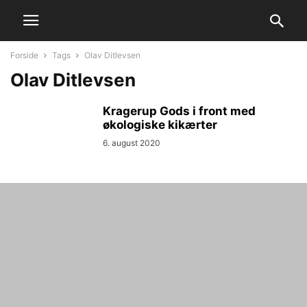
Forside
Tags
Olav Ditlevsen
Olav Ditlevsen
Kragerup Gods i front med
økologiske kikærter
6. august 2020