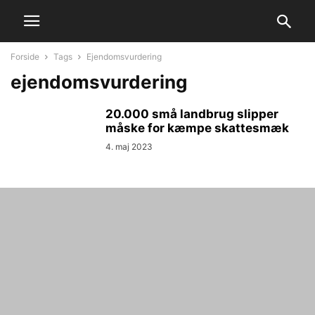
Forside
Tags
Ejendomsvurdering
ejendomsvurdering
20.000 små landbrug slipper
måske for kæmpe skattesmæk
4. maj 2023