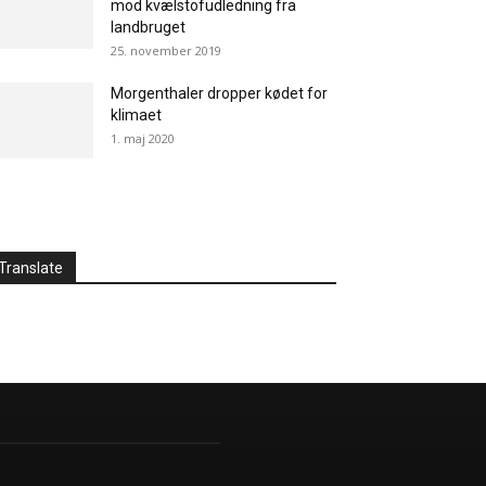
mod kvælstofudledning fra
landbruget
25. november 2019
Morgenthaler dropper kødet for
klimaet
1. maj 2020
Translate