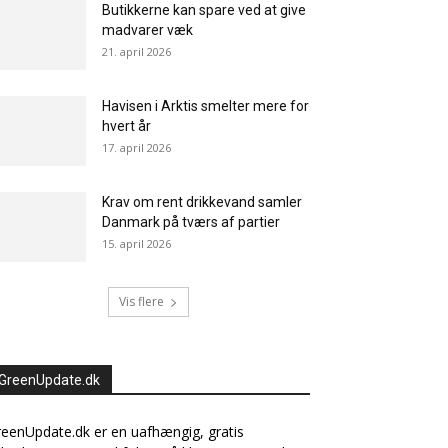
Butikkerne kan spare ved at give
madvarer væk
21. april 2026
Havisen i Arktis smelter mere for
hvert år
17. april 2026
Krav om rent drikkevand samler
Danmark på tværs af partier
15. april 2026
Vis flere
GreenUpdate.dk
eenUpdate.dk er en uafhængig, gratis