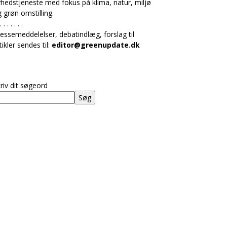
hedstjeneste med fokus på klima, natur, miljø
 grøn omstilling.
. . . . . . .
essemeddelelser, debatindlæg, forslag til
tikler sendes til:
editor@greenupdate.dk
riv dit søgeord
Søg