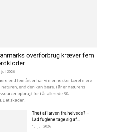
anmarks overforbrug kræver fem
ordkloder
. juli 2026
mere end fem årtier har vi mennesker tæret mere
 naturen, end den kan bære. I år er naturens
ssourcer opbrugt for i år allerede 30.
li. Det skader...
Træt af larven fra helvede? –
Lad fuglene tage sig af...
13. juli 2026