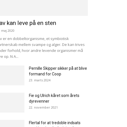
av kan leve på en sten
. maj 2020
v er en dobbeltorganisme, et symbiotisk
rtnerskab mellem svampe og alger. De kan trives
der forhold, hvor andre levende organismer må
ve op. N A...
Pernille Skipper sikker på at blive
formand for Coop
23. marts 2024
Fie og Ulrich kåret som årets
dyrevenner
22. november 2021
Flertal for at tredoble indsats