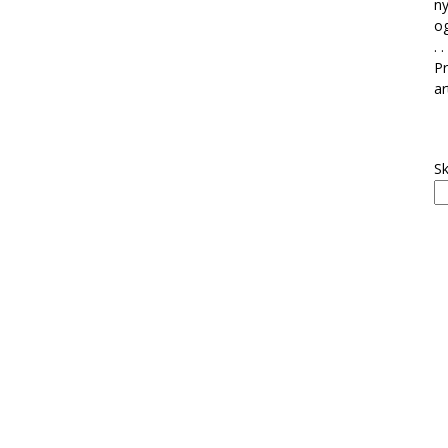
ny
og
. . 
Pr
ar
Sk