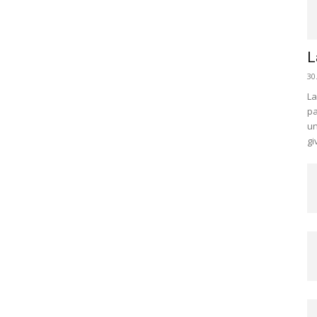
L
30
La
pa
un
gi