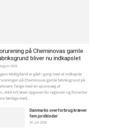
orurening på Cheminovas gamle
abriksgrund bliver nu indkapslet
 august 2026
gion Midtjylland er gået i gang med at indkapsle
rureningen på Cheminovas gamle fabriksgrund på
rboøre Tange med en spunsvæg af
rn. Arkil A/S løser opgaven for regionen og forventer
re færdige med...
Danmarks overforbrug kræver
fem jordkloder
30. juli 2026