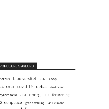
POPULÆRE SØGEORD
biodiversitet
Coop
Aarhus
CO2
corona
covid-19
debat
drikkevand
energi
forurening
dyrevelfærd
EU
elbil
Greenpeace
grøn omstilling
Ian Heilmann