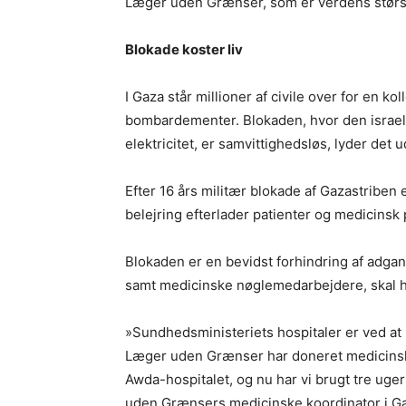
Læger uden Grænser, som er verdens størs
Blokade koster liv
I Gaza står millioner af civile over for en koll
bombardementer. Blokaden, hvor den israel
elektricitet, er samvittighedsløs, lyder d
Efter 16 års militær blokade af Gazastribe
belejring efterlader patienter og medicinsk
Blokaden er en bevidst forhindring af adgan
samt medicinske nøglemedarbejdere, skal ha
»Sundhedsministeriets hospitaler er ved at 
Læger uden Grænser har doneret medicinske
Awda-hospitalet, og nu har vi brugt tre uge
uden Grænsers medicinske koordinator i G