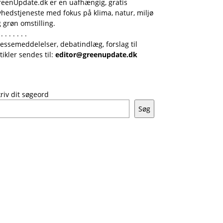
reenUpdate.dk er en uafhængig, gratis
hedstjeneste med fokus på klima, natur, miljø
 grøn omstilling.
 . . . . . . .
essemeddelelser, debatindlæg, forslag til
tikler sendes til:
editor@greenupdate.dk
riv dit søgeord
Søg