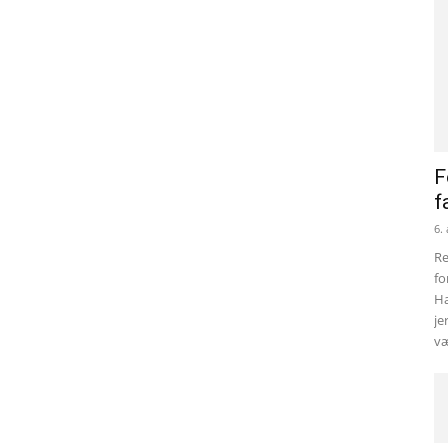
F
f
6.
Re
fo
Ha
je
væ