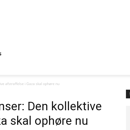
S
ve afstraffelse i Gaza skal ophøre nu
ser: Den kollektive
za skal ophøre nu