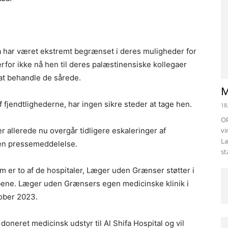
har været ekstremt begrænset i deres muligheder for
rfor ikke nå hen til deres palæstinensiske kollegaer
 at behandle de sårede.
M
 fjendtlighederne, har ingen sikre steder at tage hen.
18
OP
er allerede nu overgår tidligere eskaleringer af
vi
La
 en pressemeddelelse.
st
m er to af de hospitaler, Læger uden Grænser støtter i
ebene. Læger uden Grænsers egen medicinske klinik i
tober 2023.
neret medicinsk udstyr til Al Shifa Hospital og vil