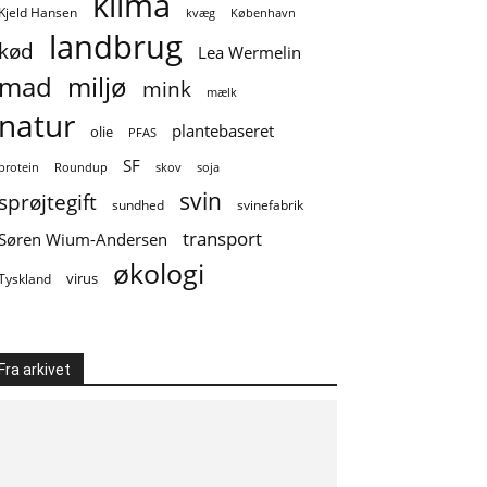
klima
Kjeld Hansen
kvæg
København
landbrug
kød
Lea Wermelin
mad
miljø
mink
mælk
natur
plantebaseret
olie
PFAS
SF
soja
protein
Roundup
skov
svin
sprøjtegift
sundhed
svinefabrik
transport
Søren Wium-Andersen
økologi
virus
Tyskland
Fra arkivet