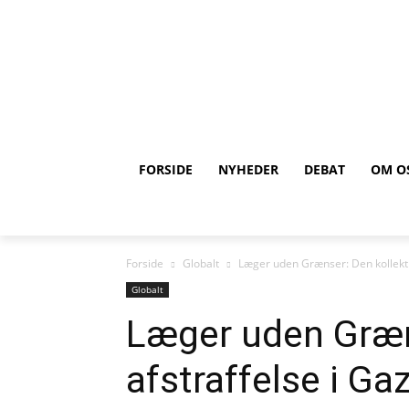
FORSIDE
NYHEDER
DEBAT
OM O
Forside
Globalt
Læger uden Grænser: Den kollekti
Globalt
Læger uden Græn
afstraffelse i Ga