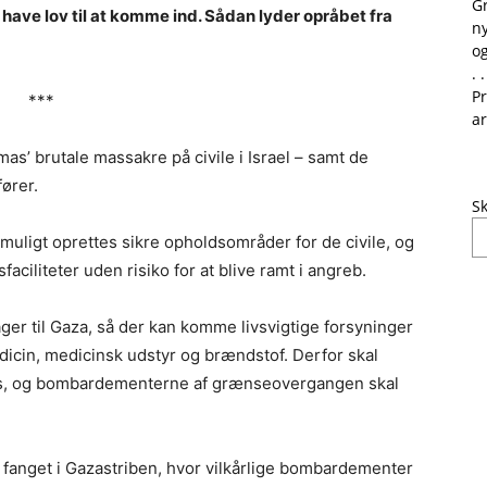
G
have lov til at komme ind. Sådan lyder opråbet fra
ny
og
. .
Pr
***
ar
’ brutale massakre på civile i Israel – samt de
ører.
Sk
t muligt oprettes sikre opholdsområder for de civile, og
ciliteter uden risiko for at blive ramt i angreb.
er til Gaza, så der kan komme livsvigtige forsyninger
edicin, medicinsk udstyr og brændstof. Derfor skal
s, og bombardementerne af grænseovergangen skal
 fanget i Gazastriben, hvor vilkårlige bombardementer