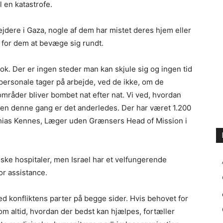
l en katastrofe.
ere i Gaza, nogle af dem har mistet deres hjem eller
 for dem at bevæge sig rundt.
k. Der er ingen steder man kan skjule sig og ingen tid
 personale tager på arbejde, ved de ikke, om de
områder bliver bombet nat efter nat. Vi ved, hvordan
 Men denne gang er det anderledes. Der har været 1.200
thias Kennes, Læger uden Grænsers Head of Mission i
elske hospitaler, men Israel har et velfungerende
r assistance.
 konfliktens parter på begge sider. Hvis behovet for
om altid, hvordan der bedst kan hjælpes, fortæller