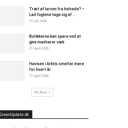
Træt af larven fra helvede? –
Lad fuglene tage sig af...
13. juli 2026
Butikkerne kan spare ved at
give madvarer væk
21. april 2026
Havisen i Arktis smelter mere
for hvert år
17. april 2026
Vis flere
GreenUpdate.dk