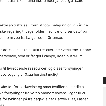
te medicinske, humanitære nødhjælpsorganisation.
ektiv afstraffelse i form af total belejring og vilkårlige
ske regering tilbageholder mad, vand, brændstof og
et uden omsvøb fra Læger uden Grænser.
n er de medicinske strukturer allerede svækkede. Denne
 personale, som er fanget i kampe, uden pusterum.
g til livreddende ressourcer, og disse forsyninger,
ve adgang til Gaza hurtigst muligt.
løbe tør for bedøvelse og smertestillende medicin.
 forsyninger fra vores nødberedskabs-lager til Al
rs forsyninger på tre dage«, siger Darwin Diaz, Læger
aza.