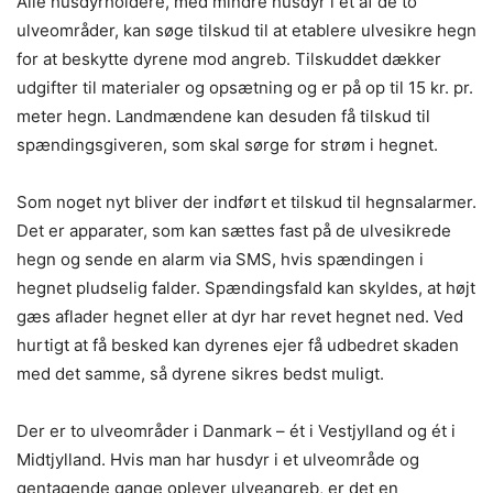
Alle husdyrholdere, med mindre husdyr i et af de to
ulveområder, kan søge tilskud til at etablere ulvesikre hegn
for at beskytte dyrene mod angreb. Tilskuddet dækker
udgifter til materialer og opsætning og er på op til 15 kr. pr.
meter hegn. Landmændene kan desuden få tilskud til
spændingsgiveren, som skal sørge for strøm i hegnet.
Som noget nyt bliver der indført et tilskud til hegnsalarmer.
Det er apparater, som kan sættes fast på de ulvesikrede
hegn og sende en alarm via SMS, hvis spændingen i
hegnet pludselig falder. Spændingsfald kan skyldes, at højt
gæs aflader hegnet eller at dyr har revet hegnet ned. Ved
hurtigt at få besked kan dyrenes ejer få udbedret skaden
med det samme, så dyrene sikres bedst muligt.
Der er to ulveområder i Danmark – ét i Vestjylland og ét i
Midtjylland. Hvis man har husdyr i et ulveområde og
gentagende gange oplever ulveangreb, er det en