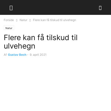
Forside
Natur
Flere kan få tilskud til ulvehegn
Natur
Flere kan få tilskud til
ulvehegn
Af
Gustav Bech
-
9. april 2021