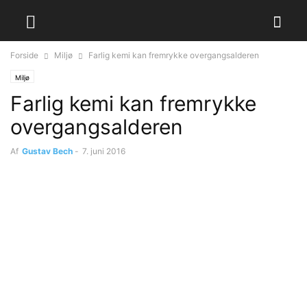
Forside
Miljø
Farlig kemi kan fremrykke overgangsalderen
Miljø
Farlig kemi kan fremrykke
overgangsalderen
Af
Gustav Bech
-
7. juni 2016