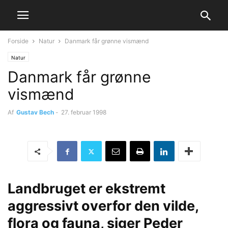
Forside
Natur
Danmark får grønne vismænd
Natur
Danmark får grønne
vismænd
Af
Gustav Bech
-
27. februar 1998
Landbruget er ekstremt
aggressivt overfor den vilde,
flora og fauna, siger Peder